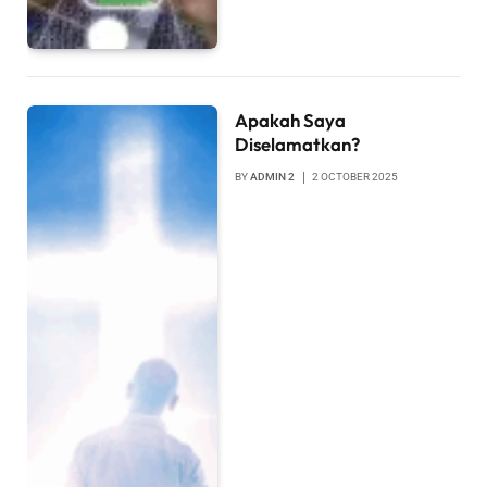
Apakah Saya
Diselamatkan?
BY
ADMIN 2
2 OCTOBER 2025