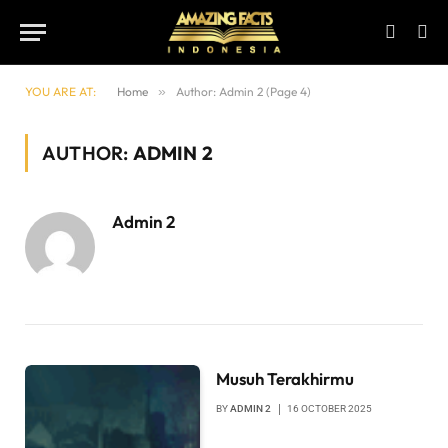
YOU ARE AT:
Home
»
Author: Admin 2 (Page 4)
AUTHOR:
ADMIN 2
Admin 2
Musuh Terakhirmu
BY
ADMIN 2
16 OCTOBER 2025