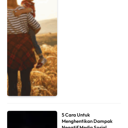
5 Cara Untuk
Menghentikan Dampak
Negatif Media Sosial