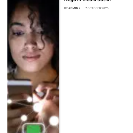
BY
ADMIN 2
7 OCTOBER 2025