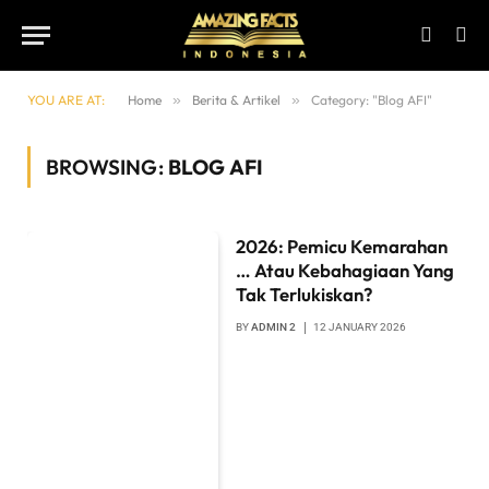
YOU ARE AT:
Home
»
Berita & Artikel
»
Category: "Blog AFI"
BROWSING:
BLOG AFI
2026: Pemicu Kemarahan
… Atau Kebahagiaan Yang
Tak Terlukiskan?
BY
ADMIN 2
12 JANUARY 2026