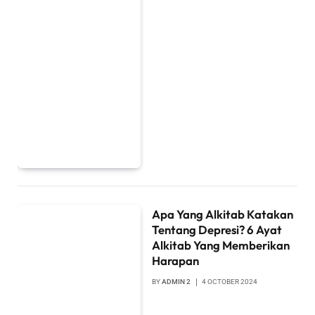
Apa Yang Alkitab Katakan
Tentang Depresi? 6 Ayat
Alkitab Yang Memberikan
Harapan
BY
ADMIN 2
4 OCTOBER 2024