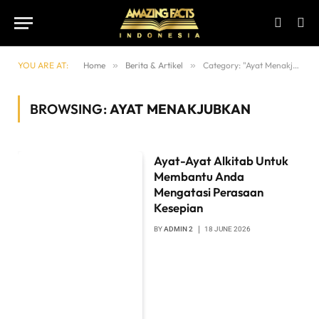
YOU ARE AT:
Home
»
Berita & Artikel
»
Category: "Ayat Menakjubkan"
BROWSING:
AYAT MENAKJUBKAN
Ayat-Ayat Alkitab Untuk
Membantu Anda
Mengatasi Perasaan
Kesepian
BY
ADMIN 2
18 JUNE 2026