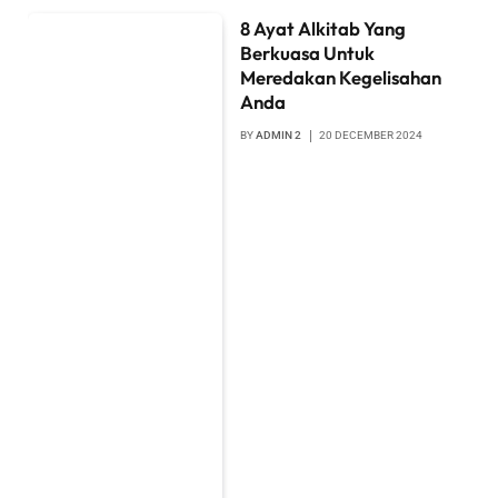
8 Ayat Alkitab Yang
Berkuasa Untuk
Meredakan Kegelisahan
Anda
BY
ADMIN 2
20 DECEMBER 2024