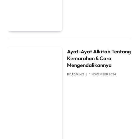
Ayat-Ayat Alkitab Tentang
Kemarahan & Cara
Mengendalikannya
BY
ADMIN 2
1 NOVEMBER 2024