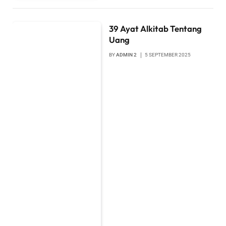
39 Ayat Alkitab Tentang
Uang
BY
ADMIN 2
5 SEPTEMBER 2025