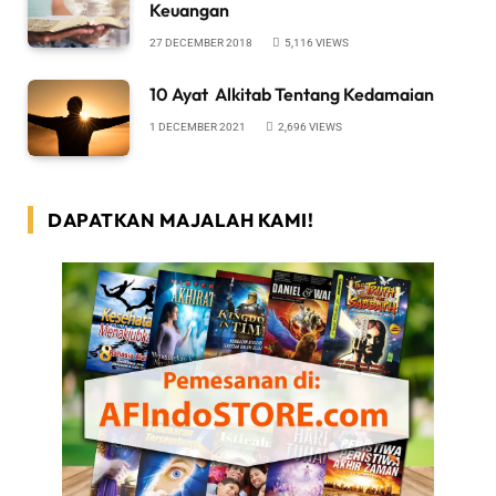
Keuangan
27 DECEMBER 2018
5,116
VIEWS
10 Ayat Alkitab Tentang Kedamaian
1 DECEMBER 2021
2,696
VIEWS
DAPATKAN MAJALAH KAMI!