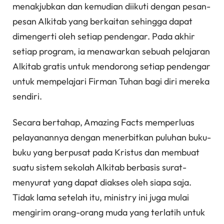
menakjubkan dan kemudian diikuti dengan pesan-
pesan Alkitab yang berkaitan sehingga dapat
dimengerti oleh setiap pendengar. Pada akhir
setiap program, ia menawarkan sebuah pelajaran
Alkitab gratis untuk mendorong setiap pendengar
untuk mempelajari Firman Tuhan bagi diri mereka
sendiri.
Secara bertahap, Amazing Facts memperluas
pelayanannya dengan menerbitkan puluhan buku-
buku yang berpusat pada Kristus dan membuat
suatu sistem sekolah Alkitab berbasis surat-
menyurat yang dapat diakses oleh siapa saja.
Tidak lama setelah itu, ministry ini juga mulai
mengirim orang-orang muda yang terlatih untuk