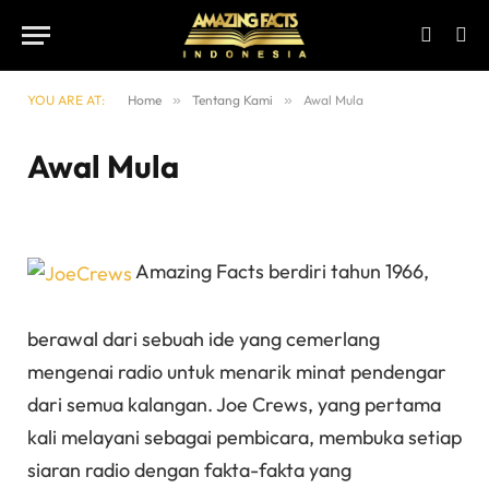
YOU ARE AT:
Home
»
Tentang Kami
»
Awal Mula
Awal Mula
Amazing Facts berdiri tahun 1966,
berawal dari sebuah ide yang cemerlang
mengenai radio untuk menarik minat pendengar
dari semua kalangan. Joe Crews, yang pertama
kali melayani sebagai pembicara, membuka setiap
siaran radio dengan fakta-fakta yang