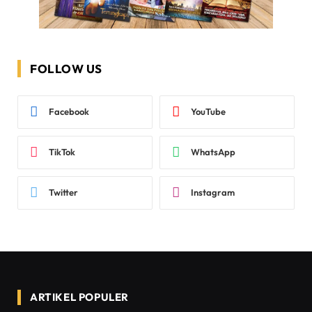
FOLLOW US
Facebook
YouTube
TikTok
WhatsApp
Twitter
Instagram
ARTIKEL POPULER