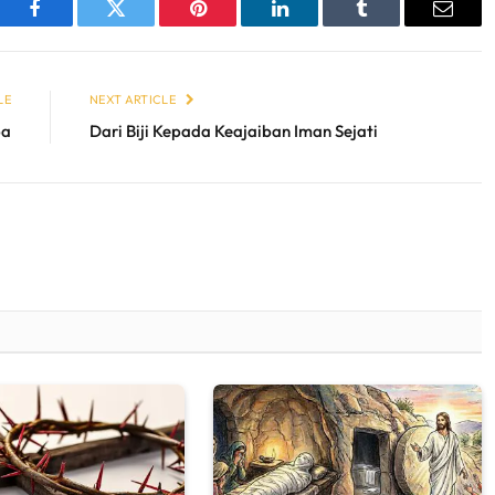
sApp
Facebook
Twitter
Pinterest
LinkedIn
Tumblr
Email
LE
NEXT ARTICLE
ba
Dari Biji Kepada Keajaiban Iman Sejati