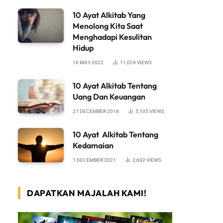
10 Ayat Alkitab Yang
Menolong Kita Saat
Menghadapi Kesulitan
Hidup
16 MAY 2022
11,024
VIEWS
10 Ayat Alkitab Tentang
Uang Dan Keuangan
27 DECEMBER 2018
5,105
VIEWS
10 Ayat Alkitab Tentang
Kedamaian
1 DECEMBER 2021
2,692
VIEWS
DAPATKAN MAJALAH KAMI!