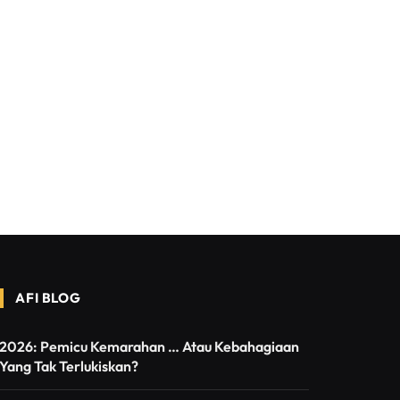
AFI BLOG
2026: Pemicu Kemarahan … Atau Kebahagiaan
Yang Tak Terlukiskan?