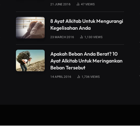
21 JUNE 2016
47
VIEWS
8 Ayat Alkitab Untuk Mengurangi
Kegelisahan Anda
23 MARCH 2016
1,130
VIEWS
Apakah Beban Anda Berat? 10
Ayat Alkitab Untuk Meringankan
Beban Tersebut
14 APRIL 2016
1,736
VIEWS