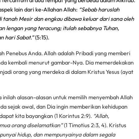
h tercantum di dua tempat yang berbeda dalam Alkitab.
spek lain dari ke-Allahan Allah:
“Sebab haruslah
i tanah Mesir dan engkau dibawa keluar dari sana oleh
n lengan yang teracung; itulah sebabnya Tuhan,
 hari Sabat.”
(5:15).
ah Penebus Anda. Allah adalah Pribadi yang memberi
nda kembali menurut gambar-Nya. Dia memerdekakan
jadi orang yang merdeka di dalam Kristus Yesus (ayat
 inilah alasan-alasan untuk memilih menyembah Allah
nda sejak awal, dan Dia ingin memberikan kehidupan
apat kita bayangkan (1 Korintus 2:9).
“Allah,
emua orang diselamatkan”
(1 Timotius 2:3, 4). Kristus
punyai hidup, dan mempunyainya dalam segala