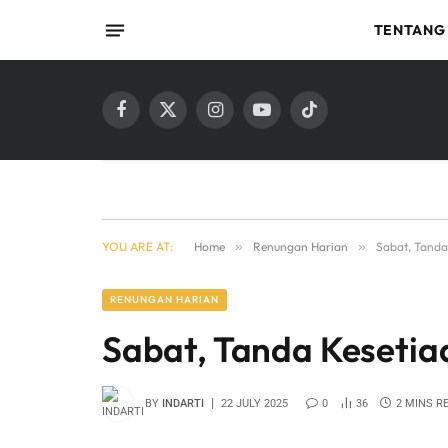
TENTANG
Facebook
X
Instagram
YouTube
TikTok
(Twitter)
YOU ARE AT:
Home
»
Renungan Harian
»
Sabat, Tanda
RENUNGAN HARIAN
Sabat, Tanda Kesetia
BY
INDARTI
22 JULY 2025
0
36
2 MINS R