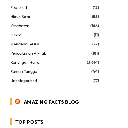
Featured
(12)
Hidup Baru
(55)
Kesehatan
(146)
Media
(11)
Mengenal Yesus
(72)
Pendalaman Alkitab
(181)
Renungan Harian
(3,614)
Rumah Tangga
(44)
Uncategorized
(77)
AMAZING FACTS BLOG
TOP POSTS