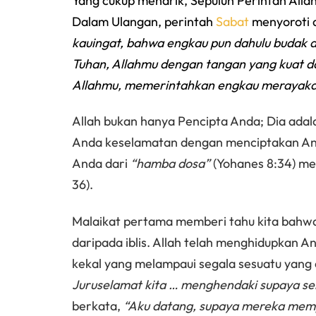
Yang cukup menarik, Sepuluh Perintah Alla
Dalam Ulangan, perintah
Sabat
menyoroti a
kauingat, bahwa engkau pun dahulu budak d
Tuhan, Allahmu dengan tangan yang kuat da
Allahmu, memerintahkan engkau merayakan
Allah bukan hanya Pencipta Anda; Dia adal
Anda keselamatan dengan menciptakan A
Anda dari
“hamba dosa”
(Yohanes 8:34) men
36).
Malaikat pertama memberi tahu kita bahwa
daripada iblis. Allah telah menghidupkan A
kekal yang melampaui segala sesuatu yang d
Juruselamat kita … menghendaki supaya s
berkata,
“Aku datang, supaya mereka mem