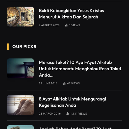
Bukti Kebangkitan Yesus Kristus
Menurut Alkitab Dan Sejarah
7 AUGUST 2026
1
VIEWS
OUR PICKS
Merasa Takut? 10 Ayat-Ayat Alkitab
Untuk Membantu Menghalau Rasa Takut
Anda…
21 JUNE 2016
47
VIEWS
8 Ayat Alkitab Untuk Mengurangi
Kegelisahan Anda
23 MARCH 2016
1,131
VIEWS