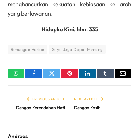
menghancurkan kekuatan kebiasaan ke arah
yang berlawanan.
Hidupku Kini, hlm. 335
Renungan Harian
Saya Juga Dapat Menang
WhatsApp
Facebook
Twitter
Pinterest
LinkedIn
Tumblr
Email
PREVIOUS ARTICLE
NEXT ARTICLE
Dengan Kerendahan Hati
Dengan Kasih
Andreas