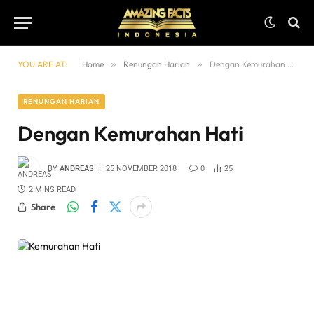
YOU ARE AT:
Home
»
Renungan Harian
»
Dengan Kemurahan Hati
RENUNGAN HARIAN
Dengan Kemurahan Hati
BY
ANDREAS
25 NOVEMBER 2018
0
25
2 MINS READ
Share