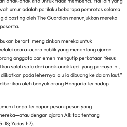
i anak-anak kita untuk tidak membenci. Hal lain yang
bawah umur adalah perilaku beberapa pemrotes selama
ang diposting oleh The Guardian menunjukkan mereka
peserta.
 bukan berarti mengizinkan mereka untuk
lalui acara-acara publik yang menentang ajaran
eorang anggota parlemen mengutip perkataan Yesus
an salah satu dari anak-anak kecil yang percaya ini,
 diikatkan pada lehernya lalu ia dibuang ke dalam laut.”
diberikan oleh banyak orang Hongaria terhadap
t umum tanpa terpapar pesan-pesan yang
mereka—atau dengan ajaran Alkitab tentang
5-18; Yudas 1:7).