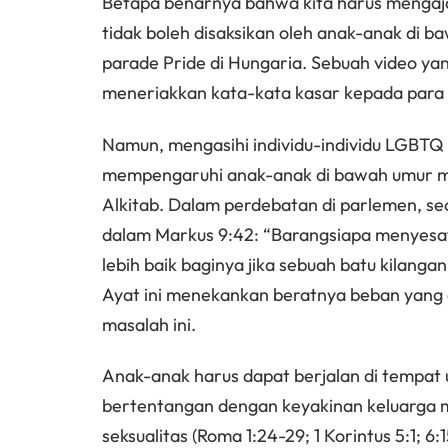
Betapa benarnya bahwa kita harus mengajar
tidak boleh disaksikan oleh anak-anak di 
parade Pride di Hungaria. Sebuah video y
meneriakkan kata-kata kasar kepada para 
Namun, mengasihi individu-individu LGBTQ
mempengaruhi anak-anak di bawah umur me
Alkitab. Dalam perdebatan di parlemen, s
dalam Markus 9:42: “Barangsiapa menyesatk
lebih baik baginya jika sebuah batu kilangan
Ayat ini menekankan beratnya beban yang 
masalah ini.
Anak-anak harus dapat berjalan di tempa
bertentangan dengan keyakinan keluarga 
seksualitas (Roma 1:24-29; 1 Korintus 5:1; 6:1