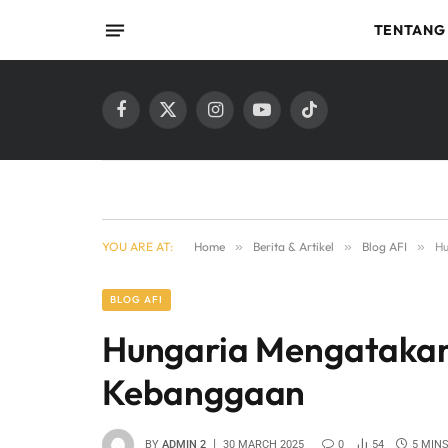
TENTANG
Facebook
X
Instagram
YouTube
TikTok
(Twitter)
YOU ARE AT:
Home
»
Berita & Artikel
»
Blog AFI
»
Hu
BLOG AFI
Hungaria Mengatakan
Kebanggaan
BY
ADMIN 2
30 MARCH 2025
0
54
5 MIN