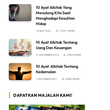
10 Ayat Alkitab Yang
Menolong Kita Saat
Menghadapi Kesulitan
Hidup
16 MAY 2022
11,007
VIEWS
10 Ayat Alkitab Tentang
Uang Dan Keuangan
27 DECEMBER 2018
5,099
VIEWS
10 Ayat Alkitab Tentang
Kedamaian
1 DECEMBER 2021
2,688
VIEWS
DAPATKAN MAJALAH KAMI!