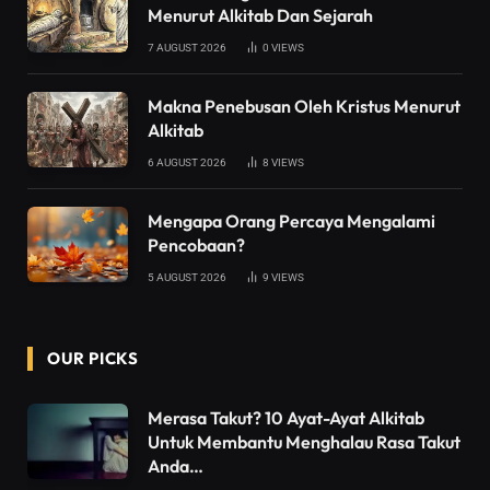
Menurut Alkitab Dan Sejarah
7 AUGUST 2026
0
VIEWS
Makna Penebusan Oleh Kristus Menurut
Alkitab
6 AUGUST 2026
8
VIEWS
Mengapa Orang Percaya Mengalami
Pencobaan?
5 AUGUST 2026
9
VIEWS
OUR PICKS
Merasa Takut? 10 Ayat-Ayat Alkitab
Untuk Membantu Menghalau Rasa Takut
Anda…