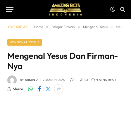
YOU ARE AT:
Home
»
Belajar Firman
»
Mengenal Yesus
»
Mengenal Yesus dan Firman-Nya
MENGENAL YESUS
Mengenal Yesus Dan Firman-
Nya
BY
ADMIN 2
7 MARCH 2025
0
93
9 MINS READ
Share