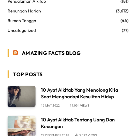
Pendalaman Alkitab
(181)
Renungan Harian
(3,612)
Rumah Tangga
(44)
Uncategorized
(77)
AMAZING FACTS BLOG
TOP POSTS
10 Ayat Alkitab Yang Menolong Kita
Saat Menghadapi Kesulitan Hidup
16 MAY 2022
11,004
VIEWS
10 Ayat Alkitab Tentang Uang Dan
Keuangan
27 DECEMBER 2018
5,097
VIEWS