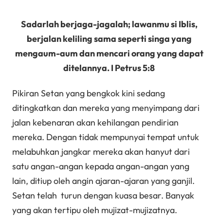
Sadarlah berjaga-jagalah; lawanmu si Iblis,
berjalan keliling sama seperti singa yang
mengaum-aum dan mencari orang yang dapat
ditelannya. I Petrus 5:8
Pikiran Setan yang bengkok kini sedang
ditingkatkan dan mereka yang menyimpang dari
jalan kebenaran akan kehilangan pendirian
mereka. Dengan tidak mempunyai tempat untuk
melabuhkan jangkar mereka akan hanyut dari
satu angan-angan kepada angan-angan yang
lain, ditiup oleh angin ajaran-ajaran yang ganjil.
Setan telah turun dengan kuasa besar. Banyak
yang akan tertipu oleh mujizat-mujizatnya.