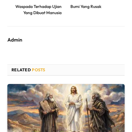
Waspada Terhadap Ujian
Bumi Yang Rusak
Yang Dibuat Manusia
Admin
RELATED
POSTS