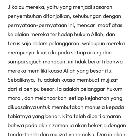
Jikalau mereka, yaitu yang menjadi sasaran
penyembuhan ditonjolkan, sehubungan dengan
pernyataan-pernyataan ini, mencari maaf atas
kelalaian mereka terhadap hukum Allah, dan
terus saja dalam pelanggaran, walaupun mereka
mempunyai kuasa kepada setiap orang dan
sampai sejauh manapun, ini tidak berarti bahwa
mereka memiliki kuasa Allah yang besar itu.
Sebaliknya, itu adalah kuasa membuat mujizat
dari si penipu besar. Ia adalah pelanggar hukum
moral, dan melancarkan setiap kejahatan yang
dikuasainya untuk membutakan manusia kepada
tabiatnya yang benar. Kita telah diberi amaran
bahwa pada akhir zaman ia akan bekerja dengan
tanda-tanda dan mujizat yang palsu. Dan ia akan