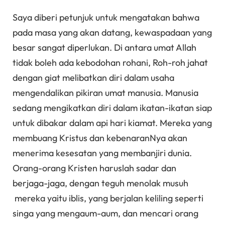
Saya diberi petunjuk untuk mengatakan bahwa
pada masa yang akan datang, kewaspadaan yang
besar sangat diperlukan. Di antara umat Allah
tidak boleh ada kebodohan rohani, Roh-roh jahat
dengan giat melibatkan diri dalam usaha
mengendalikan pikiran umat manusia. Manusia
sedang mengikatkan diri dalam ikatan-ikatan siap
untuk dibakar dalam api hari kiamat. Mereka yang
membuang Kristus dan kebenaranNya akan
menerima kesesatan yang membanjiri dunia.
Orang-orang Kristen haruslah sadar dan
berjaga-jaga, dengan teguh menolak musuh
mereka yaitu iblis, yang berjalan keliling seperti
singa yang mengaum-aum, dan mencari orang