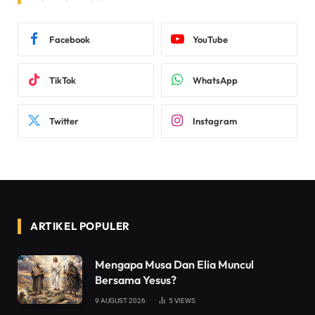
Facebook
YouTube
TikTok
WhatsApp
Twitter
Instagram
ARTIKEL POPULER
Mengapa Musa Dan Elia Muncul
Bersama Yesus?
9 AUGUST 2026
5
VIEWS