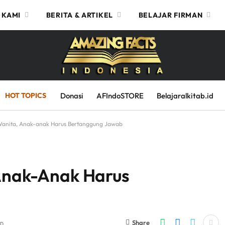
 KAMI
BERITA & ARTIKEL
BELAJAR FIRMAN
HOT TOPICS
Donasi
AFIndoSTORE
Belajaralkitab.id
 Wanita, Anak-anak Harus Bertanggung Jawab
 Anak-Anak Harus
Share
AD