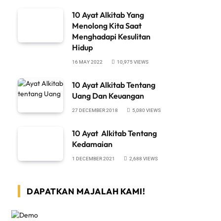
10 Ayat Alkitab Yang
Menolong Kita Saat
Menghadapi Kesulitan
Hidup
16 MAY 2022
10,975
VIEWS
10 Ayat Alkitab Tentang
Uang Dan Keuangan
27 DECEMBER 2018
5,080
VIEWS
10 Ayat Alkitab Tentang
Kedamaian
1 DECEMBER 2021
2,688
VIEWS
DAPATKAN MAJALAH KAMI!