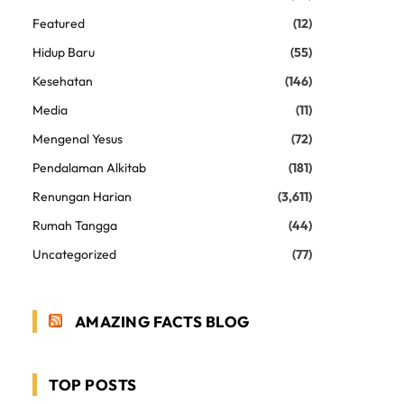
Featured
(12)
Hidup Baru
(55)
Kesehatan
(146)
Media
(11)
Mengenal Yesus
(72)
Pendalaman Alkitab
(181)
Renungan Harian
(3,611)
Rumah Tangga
(44)
Uncategorized
(77)
AMAZING FACTS BLOG
TOP POSTS