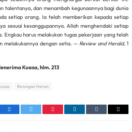
an talentanya, dan menambah kegunaannya bagi dunia
ada setiap orang. Ia telah memberikan kepada setiap
ya sesuai kesanggupannya. Allah menghendaki setiap
a. Engkau harus melakukan tugas pekerjaan yang telah
an melakukannya dengan setia. —
Review and Herald,
1
nerima Kuasa, hlm. 213
Kuasa
Renungan Harian
sApp
Facebook
Twitter
Pinterest
LinkedIn
Tumblr
Email