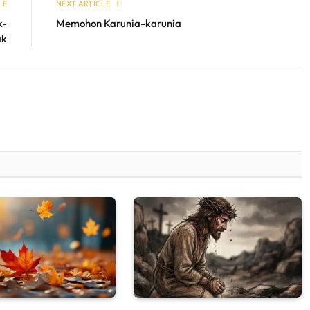
LE
NEXT ARTICLE
k-
Memohon Karunia-karunia
ak