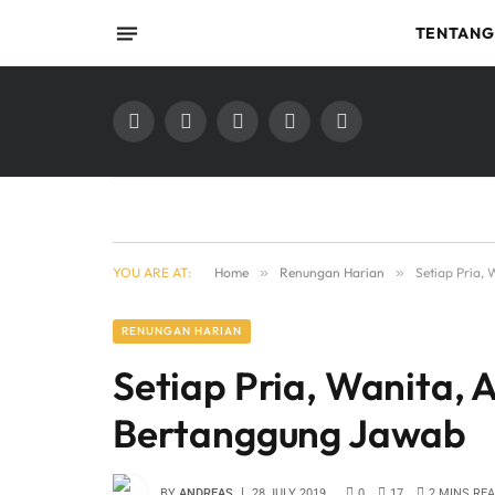
TENTANG
Facebook
X
Instagram
YouTube
TikTok
(Twitter)
YOU ARE AT:
Home
»
Renungan Harian
»
Setiap Pria,
RENUNGAN HARIAN
Setiap Pria, Wanita,
Bertanggung Jawab
BY
ANDREAS
28 JULY 2019
0
17
2 MINS RE