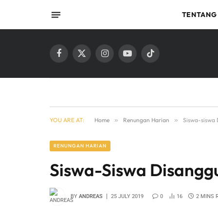
TENTANG
Facebook
X
Instagram
YouTube
TikTok
(Twitter)
YOU ARE AT:
Home
»
Renungan Harian
»
Siswa-siswa 
RENUNGAN HARIAN
Siswa-Siswa Disanggu
BY
ANDREAS
25 JULY 2019
0
16
2 MINS 