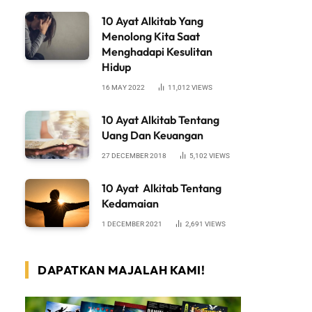
10 Ayat Alkitab Yang
Menolong Kita Saat
Menghadapi Kesulitan
Hidup
16 MAY 2022
11,012
VIEWS
10 Ayat Alkitab Tentang
Uang Dan Keuangan
27 DECEMBER 2018
5,102
VIEWS
10 Ayat Alkitab Tentang
Kedamaian
1 DECEMBER 2021
2,691
VIEWS
DAPATKAN MAJALAH KAMI!