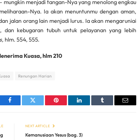
— mungkin menjadi tangan-Nya yang menolong engkau
emeliharaan-Nya. Ia akan menuntunmu dengan aman,
jalan orang lain menjadi lurus. Ia akan mengaruniai
 dan kebugaran tubuh untuk pelayanan yang lebih
s,
hlm. 554, 555.
enerima Kuasa, hlm 210
Kuasa
Renungan Harian
sApp
Facebook
Twitter
Pinterest
LinkedIn
Tumblr
Email
LE
NEXT ARTICLE
ng
Kemanusiaan Yesus (bag. 3)