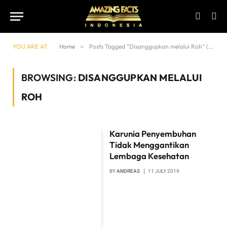
YOU ARE AT:
Home
»
Posts Tagged "Disanggupkan melalui Roh" (Page 3)
BROWSING:
DISANGGUPKAN MELALUI
ROH
Karunia Penyembuhan
Tidak Menggantikan
Lembaga Kesehatan
BY
ANDREAS
11 JULY 2019