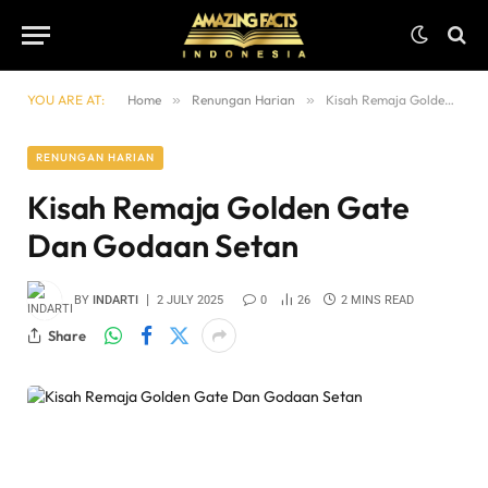
YOU ARE AT:
Home
»
Renungan Harian
»
Kisah Remaja Golden Gate Dan Godaan Setan
RENUNGAN HARIAN
Kisah Remaja Golden Gate
Dan Godaan Setan
BY
INDARTI
2 JULY 2025
0
26
2 MINS READ
Share