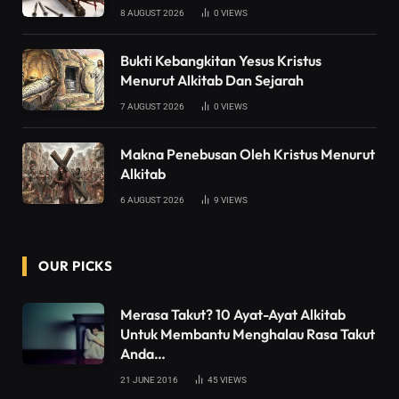
8 AUGUST 2026
0
VIEWS
Bukti Kebangkitan Yesus Kristus
Menurut Alkitab Dan Sejarah
7 AUGUST 2026
0
VIEWS
Makna Penebusan Oleh Kristus Menurut
Alkitab
6 AUGUST 2026
9
VIEWS
OUR PICKS
Merasa Takut? 10 Ayat-Ayat Alkitab
Untuk Membantu Menghalau Rasa Takut
Anda…
21 JUNE 2016
45
VIEWS