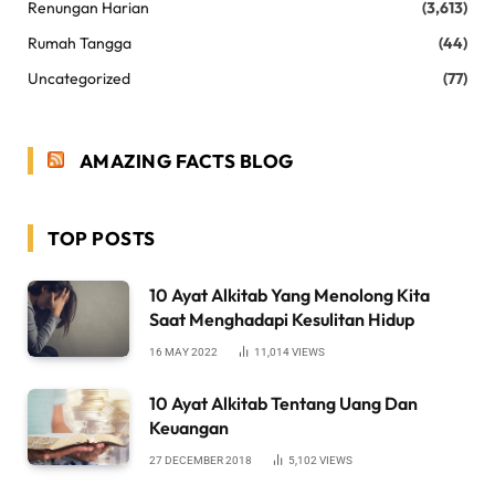
Renungan Harian
(3,613)
Rumah Tangga
(44)
Uncategorized
(77)
AMAZING FACTS BLOG
TOP POSTS
10 Ayat Alkitab Yang Menolong Kita
Saat Menghadapi Kesulitan Hidup
16 MAY 2022
11,014
VIEWS
10 Ayat Alkitab Tentang Uang Dan
Keuangan
27 DECEMBER 2018
5,102
VIEWS