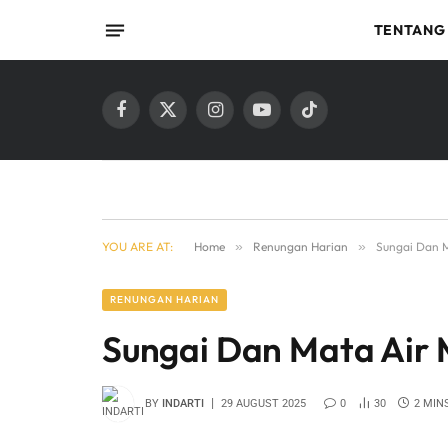
TENTANG
Facebook
X
Instagram
YouTube
TikTok
(Twitter)
YOU ARE AT:
Home
»
Renungan Harian
»
Sungai Dan M
RENUNGAN HARIAN
Sungai Dan Mata Air 
BY
INDARTI
29 AUGUST 2025
0
30
2 MIN