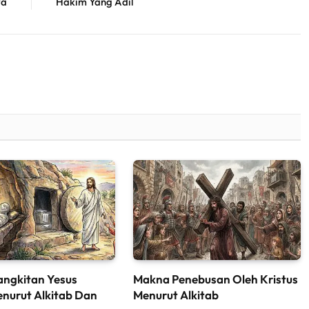
ya
Hakim Yang Adil
angkitan Yesus
Makna Penebusan Oleh Kristus
enurut Alkitab Dan
Menurut Alkitab