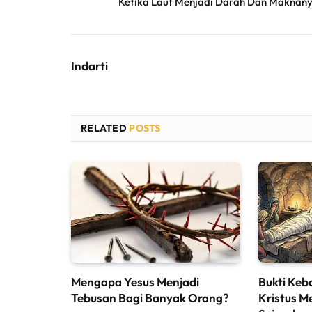
Ketika Laut Menjadi Darah Dan Maknan
Indarti
RELATED
POSTS
Mengapa Yesus Menjadi
Bukti Keb
Tebusan Bagi Banyak Orang?
Kristus M