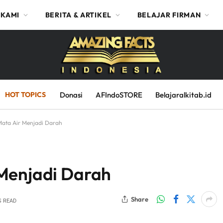
 KAMI
BERITA & ARTIKEL
BELAJAR FIRMAN
HOT TOPICS
Donasi
AFIndoSTORE
Belajaralkitab.id
ata Air Menjadi Darah
Menjadi Darah
Share
S READ