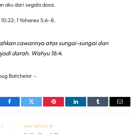
 aku dari segala dosa.
i 10:22; 1 Yohanes 5:6–8.
ahkan cawannya atas sungai-sungai dan
adi darah. Wahyu 16:4.
oug Batchelor –
sApp
Facebook
Twitter
Pinterest
LinkedIn
Tumblr
Email
LE
NEXT ARTICLE