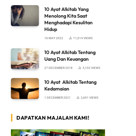
10 Ayat Alkitab Yang
Menolong Kita Saat
Menghadapi Kesulitan
Hidup
16 MAY 2022
11,014
VIEWS
10 Ayat Alkitab Tentang
Uang Dan Keuangan
27 DECEMBER 2018
5,102
VIEWS
10 Ayat Alkitab Tentang
Kedamaian
1 DECEMBER 2021
2,691
VIEWS
DAPATKAN MAJALAH KAMI!