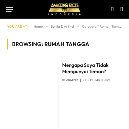
YOU ARE AT:
Home
»
Berita & Artikel
»
Category: "Rumah Tangga" (Page 5)
BROWSING:
RUMAH TANGGA
Mengapa Saya Tidak
Mempunyai Teman?
BY
ADMIN 2
24 SEPTEMBER 2021