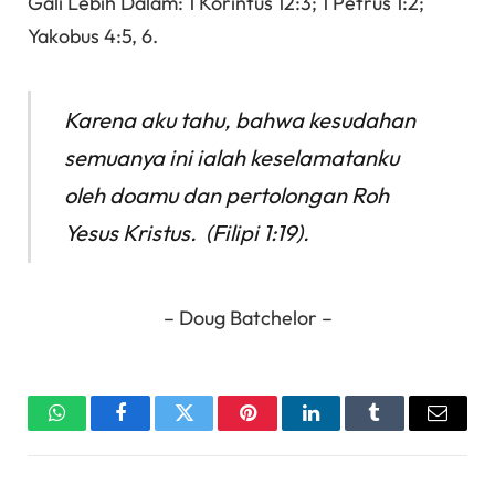
Gali Lebih Dalam: 1 Korintus 12:3; 1 Petrus 1:2;
Yakobus 4:5, 6.
Karena aku tahu, bahwa kesudahan
semuanya ini ialah keselamatanku
oleh doamu dan pertolongan Roh
Yesus Kristus. (Filipi 1:19).
– Doug Batchelor –
WhatsApp
Facebook
Twitter
Pinterest
LinkedIn
Tumblr
Email