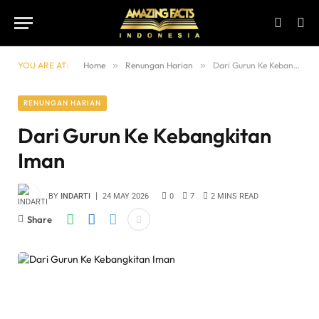
YOU ARE AT:
Home
»
Renungan Harian
»
Dari Gurun Ke Kebangkitan Iman
RENUNGAN HARIAN
Dari Gurun Ke Kebangkitan
Iman
BY
INDARTI
24 MAY 2026
0
7
2 MINS READ
Share