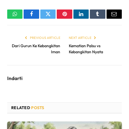
WhatsApp
Facebook
Twitter
Pinterest
LinkedIn
Tumblr
Email
PREVIOUS ARTICLE
NEXT ARTICLE
Dari Gurun Ke Kebangkitan
Kematian Palsu vs
Iman
Kebangkitan Nyata
Indarti
RELATED
POSTS