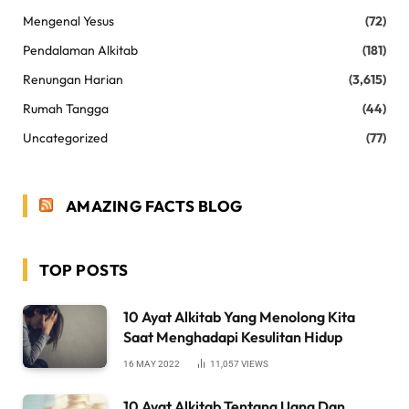
Mengenal Yesus
(72)
Pendalaman Alkitab
(181)
Renungan Harian
(3,615)
Rumah Tangga
(44)
Uncategorized
(77)
AMAZING FACTS BLOG
TOP POSTS
10 Ayat Alkitab Yang Menolong Kita
Saat Menghadapi Kesulitan Hidup
16 MAY 2022
11,057
VIEWS
10 Ayat Alkitab Tentang Uang Dan