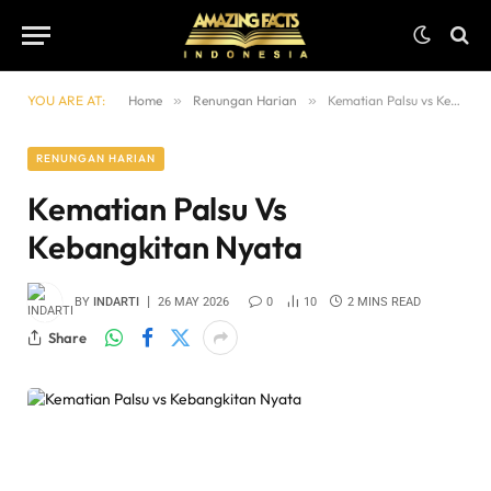
YOU ARE AT:
Home
»
Renungan Harian
»
Kematian Palsu vs Kebangkitan Nyata
RENUNGAN HARIAN
Kematian Palsu Vs
Kebangkitan Nyata
BY
INDARTI
26 MAY 2026
0
10
2 MINS READ
Share