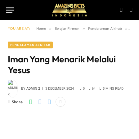
YOU ARE AT:
Home
»
Belajar Firman
»
Pendalaman Alkitab
»
Iman
PENDALAMAN ALKITAB
Iman Yang Menarik Melalui
Yesus
BY
ADMIN 2
3 DECEMBER 2024
0
64
5 MINS READ
Share