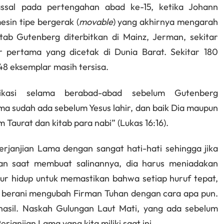
assal pada pertengahan abad ke-15, ketika Johann
sin tipe bergerak (
movable
) yang akhirnya mengarah
tab Gutenberg diterbitkan di Mainz, Jerman, sekitar
r pertama yang dicetak di Dunia Barat. Sekitar 180
48 eksemplar masih tersisa.
ikasi selama berabad-abad sebelum Gutenberg
ma sudah ada sebelum Yesus lahir, dan baik Dia maupun
urat dan kitab para nabi” (Lukas 16:16).
rjanjian Lama dengan sangat hati-hati sehingga jika
han saat membuat salinannya, dia harus meniadakan
mur hidup untuk memastikan bahwa setiap huruf tepat,
ng berani mengubah Firman Tuhan dengan cara apa pun.
asil. Naskah Gulungan Laut Mati, yang ada sebelum
erjanjian Lama yang kita miliki saat ini.