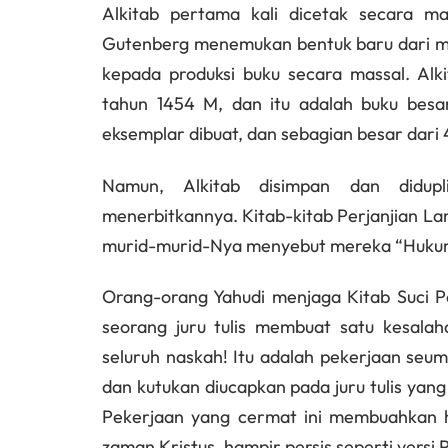
Alkitab pertama kali dicetak secara m
Gutenberg menemukan bentuk baru dari me
kepada produksi buku secara massal. Alki
tahun 1454 M, dan itu adalah buku besa
eksemplar dibuat, dan sebagian besar dari 
Namun, Alkitab disimpan dan didupl
menerbitkannya. Kitab-kitab Perjanjian La
murid-murid-Nya menyebut mereka “Hukum Ta
Orang-orang Yahudi menjaga Kitab Suci Pe
seorang juru tulis membuat satu kesala
seluruh naskah! Itu adalah pekerjaan seu
dan kutukan diucapkan pada juru tulis ya
Pekerjaan yang cermat ini membuahkan h
zaman Kristus, hampir persis seperti versi P