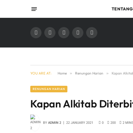
TENTANG
Facebook
X
Instagram
YouTube
TikTok
(Twitter)
YOU ARE AT:
Home
»
Renungan Harian
»
Kapan Alkita
RENUNGAN HARIAN
Kapan Alkitab Diterb
BY
ADMIN 2
22 JANUARY 2021
0
200
2 MIN