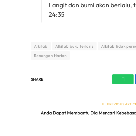
Langit dan bumi akan berlalu, 
24:35
Alkitab
Alkitab buku terlaris
Alkitab tidak per
Renungan Harian
SHARE.
What
PREVIOUS ARTIC
Anda Dapat Membantu Dia Mencari Kebebas