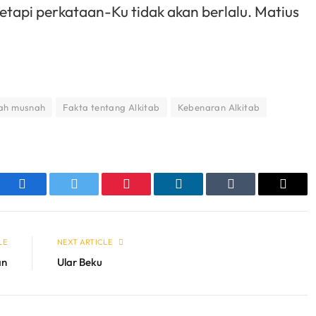
tetapi perkataan-Ku tidak akan berlalu. Matius
nah musnah
Fakta tentang Alkitab
Kebenaran Alkitab
sApp
Facebook
Twitter
Pinterest
LinkedIn
Tumblr
Email
LE
NEXT ARTICLE
an
Ular Beku