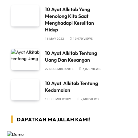
10 Ayat Alkitab Yang
Menolong Kita Saat
Menghadapi Kesulitan
Hidup
16 MAY 2022
10,970
VIEWS
10 Ayat Alkitab Tentang
Uang Dan Keuangan
27 DECEMBER 2018
5,078
VIEWS
10 Ayat Alkitab Tentang
Kedamaian
1 DECEMBER 2021
2,688
VIEWS
DAPATKAN MAJALAH KAMI!