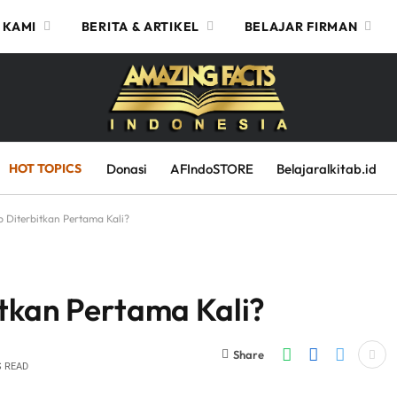
 KAMI
BERITA & ARTIKEL
BELAJAR FIRMAN
HOT TOPICS
Donasi
AFIndoSTORE
Belajaralkitab.id
b Diterbitkan Pertama Kali?
itkan Pertama Kali?
Share
S READ