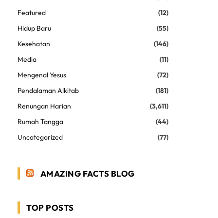
Featured
(12)
Hidup Baru
(55)
Kesehatan
(146)
Media
(11)
Mengenal Yesus
(72)
Pendalaman Alkitab
(181)
Renungan Harian
(3,611)
Rumah Tangga
(44)
Uncategorized
(77)
AMAZING FACTS BLOG
TOP POSTS