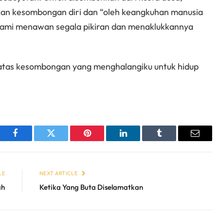
kan kesombongan diri dan “oleh keangkuhan manusia
Kami menawan segala pikiran dan menaklukkannya
 atas kesombongan yang menghalangiku untuk hidup
sApp
Facebook
Twitter
Pinterest
LinkedIn
Tumblr
Email
LE
NEXT ARTICLE
ah
Ketika Yang Buta Diselamatkan