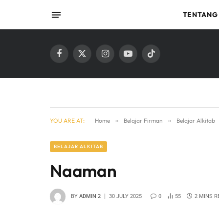
TENTANG
Facebook
X
Instagram
YouTube
TikTok
(Twitter)
YOU ARE AT:
Home
»
Belajar Firman
»
Belajar Alkitab
BELAJAR ALKITAB
Naaman
BY
ADMIN 2
30 JULY 2025
0
55
2 MINS R