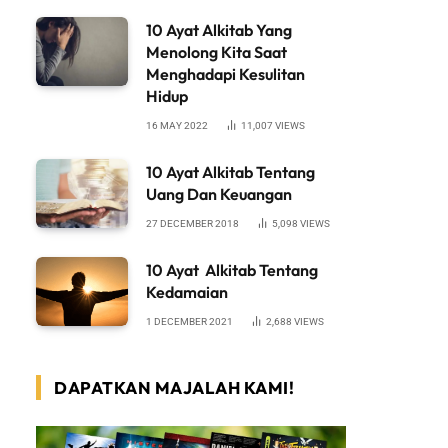
10 Ayat Alkitab Yang
Menolong Kita Saat
Menghadapi Kesulitan
Hidup
16 MAY 2022
11,007
VIEWS
10 Ayat Alkitab Tentang
Uang Dan Keuangan
27 DECEMBER 2018
5,098
VIEWS
10 Ayat Alkitab Tentang
Kedamaian
1 DECEMBER 2021
2,688
VIEWS
DAPATKAN MAJALAH KAMI!