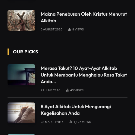
Makna Penebusan Oleh Kristus Menurut
Alkitab
6 AUGUST 2026
8
VIEWS
OUR PICKS
Merasa Takut? 10 Ayat-Ayat Alkitab
Untuk Membantu Menghalau Rasa Takut
Anda…
21 JUNE 2016
43
VIEWS
8 Ayat Alkitab Untuk Mengurangi
Kegelisahan Anda
23 MARCH 2016
1,126
VIEWS