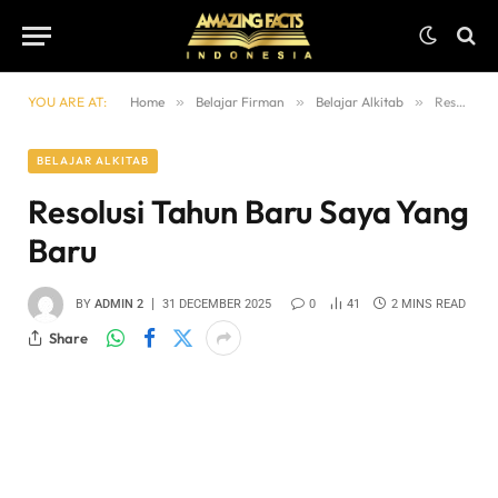
YOU ARE AT:
Home
»
Belajar Firman
»
Belajar Alkitab
»
Resolusi Tahun Baru Saya yang Baru
BELAJAR ALKITAB
Resolusi Tahun Baru Saya Yang
Baru
BY
ADMIN 2
31 DECEMBER 2025
0
41
2 MINS READ
Share