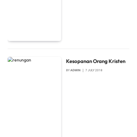
Kesopanan Orang Kristen
BY
ADMIN
7 JULY 2018