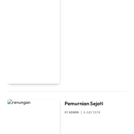
Pemurnian Sejati
BY
ADMIN
6 JULY 2018