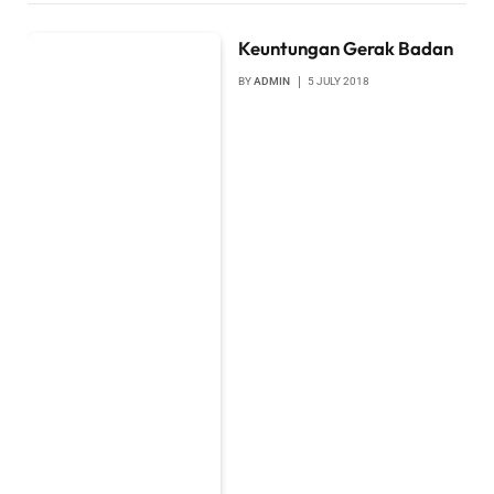
Keuntungan Gerak Badan
BY
ADMIN
5 JULY 2018