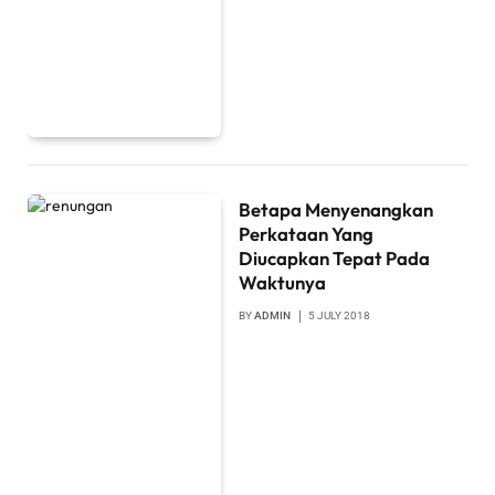
Betapa Menyenangkan
Perkataan Yang
Diucapkan Tepat Pada
Waktunya
BY
ADMIN
5 JULY 2018