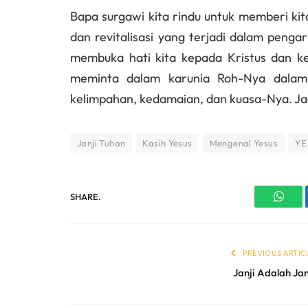
Bapa surgawi kita rindu untuk memberi ki
dan revitalisasi yang terjadi dalam penga
membuka hati kita kepada Kristus dan k
meminta dalam karunia Roh-Nya dalam 
kelimpahan, kedamaian, dan kuasa-Nya. Jad
Janji Tuhan
Kasih Yesus
Mengenal Yesus
YE
SHARE.
What
PREVIOUS ARTIC
Janji Adalah Jan