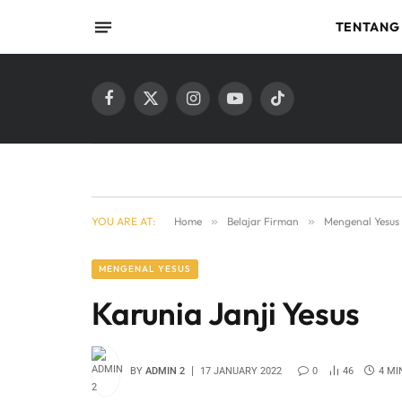
TENTANG
Facebook
X
Instagram
YouTube
TikTok
(Twitter)
YOU ARE AT:
Home
»
Belajar Firman
»
Mengenal Yesus
MENGENAL YESUS
Karunia Janji Yesus
BY
ADMIN 2
17 JANUARY 2022
0
46
4 MI