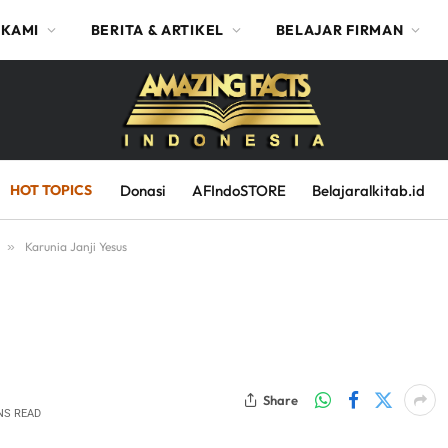
 KAMI
BERITA & ARTIKEL
BELAJAR FIRMAN
HOT TOPICS
Donasi
AFIndoSTORE
Belajaralkitab.id
»
Karunia Janji Yesus
Share
NS READ