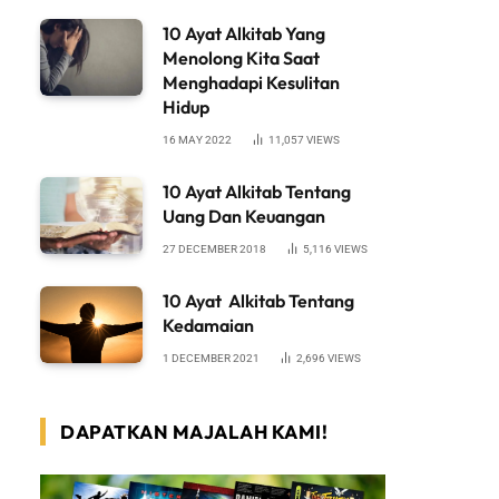
10 Ayat Alkitab Yang
Menolong Kita Saat
Menghadapi Kesulitan
Hidup
16 MAY 2022
11,057
VIEWS
10 Ayat Alkitab Tentang
Uang Dan Keuangan
27 DECEMBER 2018
5,116
VIEWS
10 Ayat Alkitab Tentang
Kedamaian
1 DECEMBER 2021
2,696
VIEWS
DAPATKAN MAJALAH KAMI!