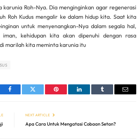
ta karunia Roh-Nya. Dia menginginkan agar regenerasi
ruh Roh Kudus mengalir ke dalam hidup kita. Saat kita
einginan untuk menyenangkan-Nya dalam segala hal,
iman, kehidupan kita akan dipenuhi dengan rasa
i marilah kita meminta karunia itu
SUS
sApp
Facebook
Twitter
Pinterest
LinkedIn
Tumblr
Email
LE
NEXT ARTICLE
ji
Apa Cara Untuk Mengatasi Cobaan Setan?