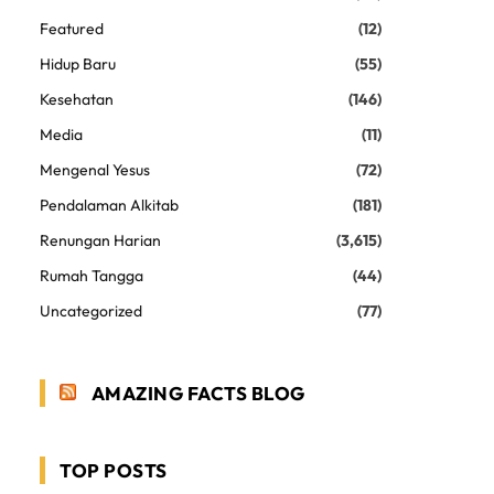
Featured
(12)
Hidup Baru
(55)
Kesehatan
(146)
Media
(11)
Mengenal Yesus
(72)
Pendalaman Alkitab
(181)
Renungan Harian
(3,615)
Rumah Tangga
(44)
Uncategorized
(77)
AMAZING FACTS BLOG
TOP POSTS