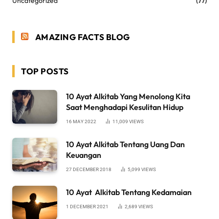
Uncategorized
(77)
AMAZING FACTS BLOG
TOP POSTS
10 Ayat Alkitab Yang Menolong Kita
Saat Menghadapi Kesulitan Hidup
16 MAY 2022
11,009
VIEWS
10 Ayat Alkitab Tentang Uang Dan
Keuangan
27 DECEMBER 2018
5,099
VIEWS
10 Ayat Alkitab Tentang Kedamaian
1 DECEMBER 2021
2,689
VIEWS