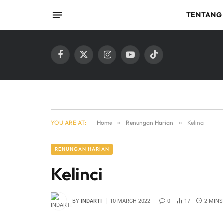
TENTANG
Facebook
X
Instagram
YouTube
TikTok
(Twitter)
YOU ARE AT:
Home
»
Renungan Harian
»
Kelinci
RENUNGAN HARIAN
Kelinci
BY
INDARTI
10 MARCH 2022
0
17
2 MINS