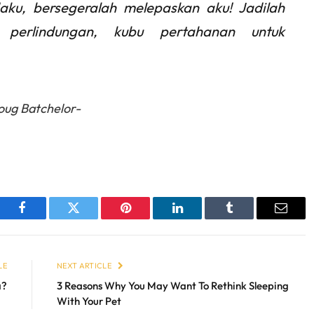
aku, bersegeralah melepaskan aku! Jadilah
perlindungan, kubu pertahanan untuk
oug Batchelor-
sApp
Facebook
Twitter
Pinterest
LinkedIn
Tumblr
Email
LE
NEXT ARTICLE
a?
3 Reasons Why You May Want To Rethink Sleeping
With Your Pet