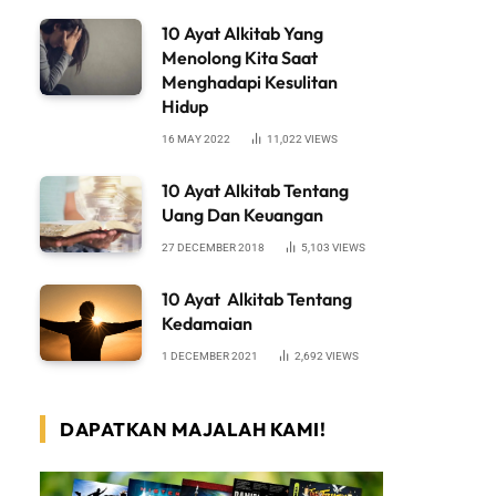
10 Ayat Alkitab Yang
Menolong Kita Saat
Menghadapi Kesulitan
Hidup
16 MAY 2022
11,022
VIEWS
10 Ayat Alkitab Tentang
Uang Dan Keuangan
27 DECEMBER 2018
5,103
VIEWS
10 Ayat Alkitab Tentang
Kedamaian
1 DECEMBER 2021
2,692
VIEWS
DAPATKAN MAJALAH KAMI!