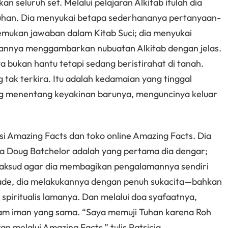
n seluruh set. Melalui pelajaran Alkitab itulah dia
an. Dia menyukai betapa sederhananya pertanyaan-
mukan jawaban dalam Kitab Suci; dia menyukai
kannya menggambarkan nubuatan Alkitab dengan jelas.
 bukan hantu tetapi sedang beristirahat di tanah.
ak terkira. Itu adalah kedamaian yang tinggal
g menentang keyakinan barunya, menguncinya keluar
i Amazing Facts dan toko online Amazing Facts. Dia
 Doug Batchelor adalah yang pertama dia dengar;
maksud agar dia membagikan pengalamannya sendiri
kade, dia melakukannya dengan penuh sukacita—bahkan
piritualis lamanya. Dan melalui doa syafaatnya,
m iman yang sama. “Saya memuji Tuhan karena Roh
 melalui Amazing Facts,” tulis Patricia.