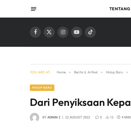
TENTANG
Facebook
X
Instagram
YouTube
TikTok
(Twitter)
YOU ARE AT:
Home
»
Berita & Artikel
»
Hidup Baru
»
HIDUP BARU
Dari Penyiksaan Kep
BY
ADMIN 2
22 AUGUST 2022
0
12
4 MIN