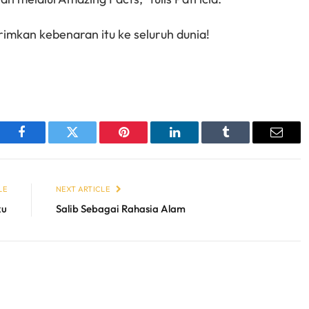
imkan kebenaran itu ke seluruh dunia!
sApp
Facebook
Twitter
Pinterest
LinkedIn
Tumblr
Email
LE
NEXT ARTICLE
ku
Salib Sebagai Rahasia Alam