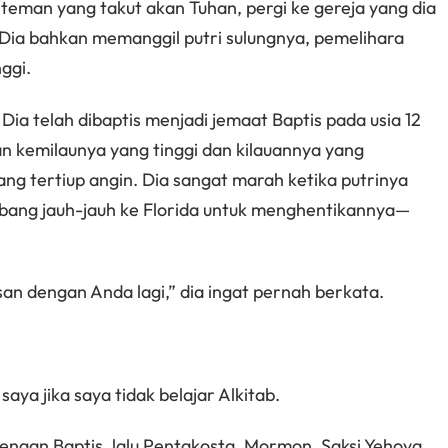
 teman yang takut akan Tuhan, pergi ke gereja yang dia
Dia bahkan memanggil putri sulungnya, pemelihara
ggi.
Dia telah dibaptis menjadi jemaat Baptis pada usia 12
an kemilaunya yang tinggi dan kilauannya yang
ng tertiup angin. Dia sangat marah ketika putrinya
rbang jauh-jauh ke Florida untuk menghentikannya—
usan dengan Anda lagi,” dia ingat pernah berkata.
aya jika saya tidak belajar Alkitab.
ngan Baptis, lalu Pentakosta, Mormon, Saksi Yehova,