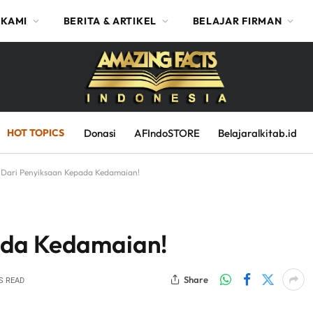
 KAMI
BERITA & ARTIKEL
BELAJAR FIRMAN
HOT TOPICS
Donasi
AFIndoSTORE
Belajaralkitab.id
Dari Penyiksaan Kepada Kedamaian!
ada Kedamaian!
Share
S READ