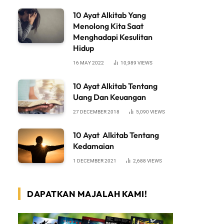
10 Ayat Alkitab Yang
Menolong Kita Saat
Menghadapi Kesulitan
Hidup
16 MAY 2022
10,989
VIEWS
10 Ayat Alkitab Tentang
Uang Dan Keuangan
27 DECEMBER 2018
5,090
VIEWS
10 Ayat Alkitab Tentang
Kedamaian
1 DECEMBER 2021
2,688
VIEWS
DAPATKAN MAJALAH KAMI!