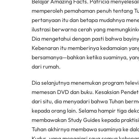
Belajar Amazing Facts. Patricia menyelesaika
memperoleh pemahaman penuh tentang Tuh
pertanyaan itu dan betapa mudahnya mene
ilustrasi berwarna cerah yang memungkin
Dia mengetahui dengan pasti bahwa bayinya
Kebenaran itu memberinya kedamaian yang t
bersamanya—bahkan ketika suaminya, yan
dari rumah.
Dia selanjutnya menemukan program televis
memesan DVD dan buku. Kesaksian Pendeta
dari situ, dia menyadari bahwa Tuhan ber
kepada orang lain. Selama hampir tiga de
membawakan Study Guides kepada praktisi s
Tuhan akhirnya membawa suaminya ke dala
Kudus, yang mengajari saya semua kebenaran