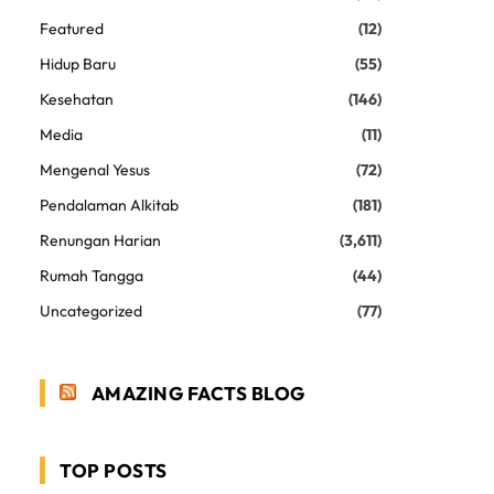
Featured
(12)
Hidup Baru
(55)
Kesehatan
(146)
Media
(11)
Mengenal Yesus
(72)
Pendalaman Alkitab
(181)
Renungan Harian
(3,611)
Rumah Tangga
(44)
Uncategorized
(77)
AMAZING FACTS BLOG
TOP POSTS