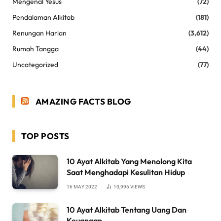
Mengenal Yesus
(72)
Pendalaman Alkitab
(181)
Renungan Harian
(3,612)
Rumah Tangga
(44)
Uncategorized
(77)
AMAZING FACTS BLOG
TOP POSTS
10 Ayat Alkitab Yang Menolong Kita
Saat Menghadapi Kesulitan Hidup
16 MAY 2022
10,996
VIEWS
10 Ayat Alkitab Tentang Uang Dan
Keuangan