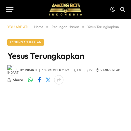
YOU ARE AT:
Home
»
Renungan Harian
»
Yesus Terungkapkan
RENUNGAN HARIAN
Yesus Terungkapkan
BY
INDARTI
13 OCTOBER 2022
0
22
2 MINS READ
Share