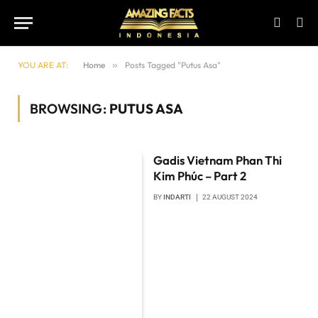
YOU ARE AT:
Home
»
Posts Tagged "Putus Asa"
BROWSING:
PUTUS ASA
Gadis Vietnam Phan Thi
Kim Phúc – Part 2
BY
INDARTI
22 AUGUST 2024